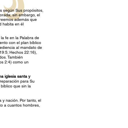
s según Sus propósitos,
morada; sin embargo, el
 Creemos además que
d habita en él
la fe en la Palabra de
nto con el plan bíblico
obediencia al mandato de
19:5; Hechos 22:16),
dos. También
hos 2:4) como un
na iglesia santa y
preparación para Su
bíblico que sin la
 y nación. Por tanto, el
sto a cuantos hombres,