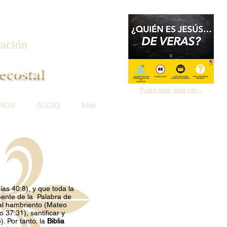
ración
Pulse aquí para ver...
NOS
AUDIO
Más
as 40:8), y que toda la
mente de la Palabra de
 al hambriento (Mateo
 37:31), santificar y
). Por tanto, la
Biblia