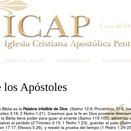
Casa de O
¿QUIÉN ES JESÚS?
COMUNÍQUESE
ENCUÉNTRE
 los Apóstoles
 Biblia es la
Palabra infalible de Dios
(Salmo 12:6; Proverbios 30:5; Isaí
imoteo 3:16; 2 Pedro 1:21). Creemos que la fe en Dios proviene directa
 Biblia tiene poder para guiar al errante (Salmo 119:105), alimentar
salvar al perdido (2 Timoteo 3:15; 1 Pedro 1:23), guardar al justo (Salmo
uan 17:17; Efesios 5:26), y resistir la prueba del tiempo (1 Pedro 1:24-25