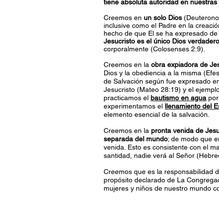
tiene absoluta autoridad en nuestras
Creemos en
un solo Dios
(Deuteronom
inclusive como el Padre en la creació
hecho de que El se ha expresado d
Jesucristo es el único Dios verdader
corporalmente (Colosenses 2:9).
Creemos en la
obra expiadora de Jes
Dios y la obediencia a la misma (Efes
de Salvación según fue expresado en
Jesucristo (Mateo 28:19) y el ejemp
practicamos el
bautismo en agua
por
experimentamos el
llenamiento del E
elemento esencial de la salvación.
Creemos en la
pronta venida de Jesu
separada del mundo
; de modo que en
venida. Esto es consistente con el ma
santidad, nadie verá al Señor (Hebre
Creemos que es la responsabilidad de
propósito declarado de La Congregaci
mujeres y niños de nuestro mundo c