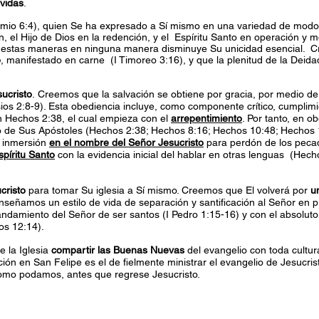
 vidas
.
io 6:4), quien Se ha expresado a Sí mismo en una variedad de modo
n, el Hijo de Dios en la redención, y el Espíritu Santo en operación y 
e estas maneras en ninguna manera disminuye Su unicidad esencial.
o
, manifestado en carne (I Timoreo 3:16), y que la plenitud de la Deida
ucristo
. Creemos que la salvación se obtiene por gracia, por medio de 
ios 2:8-9). Esta obediencia incluye, como componente crítico, cumplimie
 Hechos 2:38, el cual empieza con el
arrepentimiento
. Por tanto, en 
lo de Sus Apóstoles (Hechos 2:38; Hechos 8:16; Hechos 10:48; Hechos 
 inmersión
en el nombre del Señor Jesucristo
para perdón de los peca
spíritu Santo
con la evidencia inicial del hablar en otras lenguas (Hec
cristo
para tomar Su iglesia a Sí mismo. Creemos que El volverá por
u
señamos un estilo de vida de separación y santificación al Señor en 
ndamiento del Señor de ser santos (I Pedro 1:15-16) y con el absoluto 
os 12:14).
 la Iglesia
compartir las Buenas Nuevas
del evangelio con toda cultura
ón en San Felipe es el de fielmente ministrar el evangelio de Jesucri
omo podamos, antes que regrese Jesucristo.