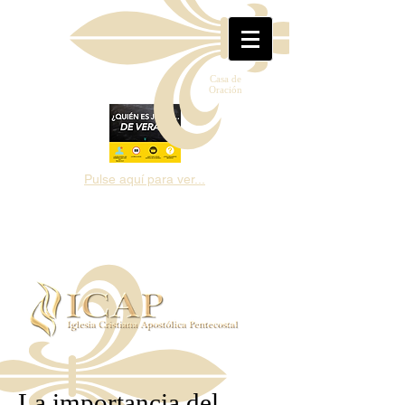
Casa de
Oración
Pulse aquí para ver...
La importancia del