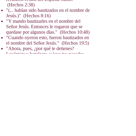
(Hechos 2:38)
"(... habían sido bautizados en el nombre de
Jesús.)" (Hechos 8:16)
"Y mando bautizarles en el nombre del
Señor Jesús. Entonces le rogaron que se
quedase por algunos días." (Hechos 10:48)
"Cuando oyeron esto, fueron bautizados en
el nombre del Señor Jesús." (Hechos 19:5)
"Ahora, pues, ¿por qué te detienes?
Levántate y batuízate, y lava tus pecados,
invocando su nombre." (Hechos 22:16)
¿USTED ha sido bautizado en el
Nombre de Jesucristo, para perdón
de sus pecados? ¡No hay otro
nombre que salva!
REGRESAR
© 2025 Iglesia Cristiana Apostólica
Pentecostal del Perú